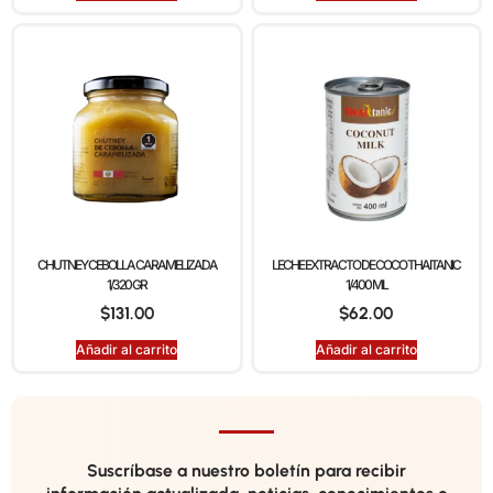
CHUTNEY CEBOLLA CARAMELIZADA
LECHE EXTRACTO DE COCO THAITANIC
1/320 GR
1/400 ML
$
131.00
$
62.00
Añadir al carrito
Añadir al carrito
Suscríbase a nuestro boletín para recibir