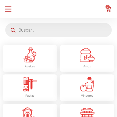
0
Aceites
Arroz
Pastas
Vinagres