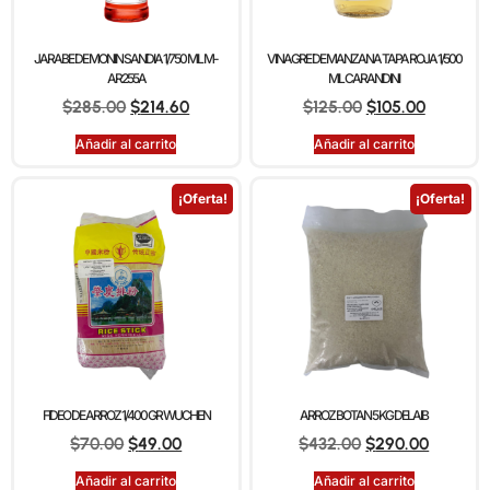
JARABE DE MONIN SANDIA 1/750 ML M-
VINAGRE DE MANZANA TAPA ROJA 1/500
AR255A
ML CARANDINI
$
285.00
$
214.60
$
125.00
$
105.00
Añadir al carrito
Añadir al carrito
¡Oferta!
¡Oferta!
FIDEO DE ARROZ 1/400 GR WUCHEN
ARROZ BOTAN 5 KG DELAIB
$
70.00
$
49.00
$
432.00
$
290.00
Añadir al carrito
Añadir al carrito