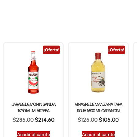
¡Oferta!
¡Oferta!
JARABE DE MONIN SANDIA
VINAGRE DE MANZANA TAPA
1/750 ML M-AR255A
ROJA 1/500 ML CARANDINI
$
285.00
$
214.60
$
125.00
$
105.00
Añadir al carrito
Añadir al carrito