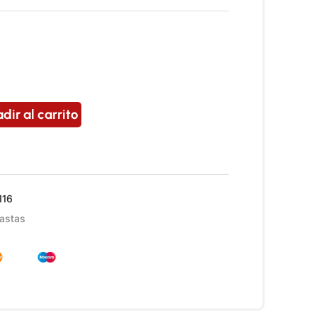
dir al carrito
116
astas