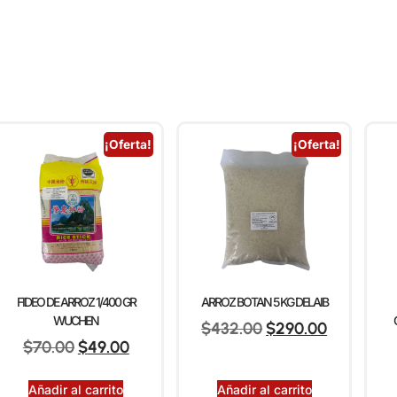
¡Oferta!
¡Oferta!
FIDEO DE ARROZ 1/400 GR
ARROZ BOTAN 5 KG DELAIB
WUCHEN
$
432.00
$
290.00
$
70.00
$
49.00
Añadir al carrito
Añadir al carrito