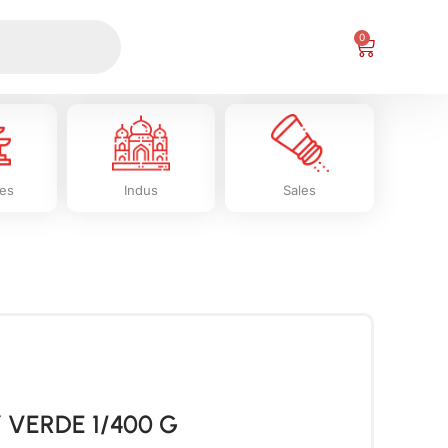
0
les
Indus
Sales
 VERDE 1/400 G