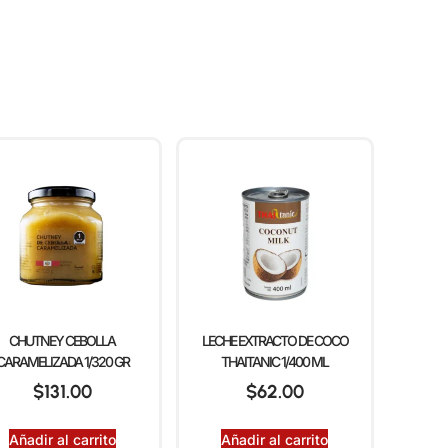
CHUTNEY CEBOLLA
LECHE EXTRACTO DE COCO
CARAMELIZADA 1/320 GR
THAITANIC 1/400 ML
$
131.00
$
62.00
Añadir al carrito
Añadir al carrito