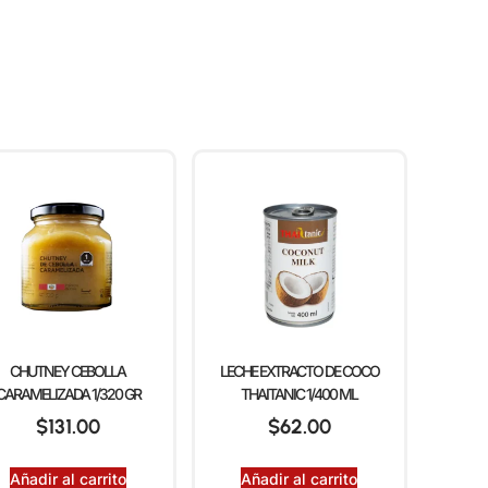
CHUTNEY CEBOLLA
LECHE EXTRACTO DE COCO
CARAMELIZADA 1/320 GR
THAITANIC 1/400 ML
$
131.00
$
62.00
Añadir al carrito
Añadir al carrito