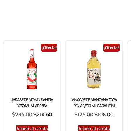
¡Oferta!
¡Oferta!
JARABE DE MONIN SANDIA
VINAGRE DE MANZANA TAPA
1/750 ML M-AR255A
ROJA 1/500 ML CARANDINI
$
285.00
$
214.60
$
125.00
$
105.00
Añadir al carrito
Añadir al carrito