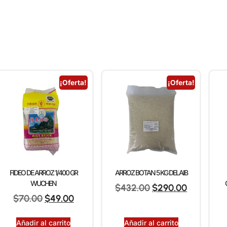
¡Oferta!
¡Oferta!
FIDEO DE ARROZ 1/400 GR
ARROZ BOTAN 5 KG DELAIB
WUCHEN
$
432.00
$
290.00
$
70.00
$
49.00
Añadir al carrito
Añadir al carrito