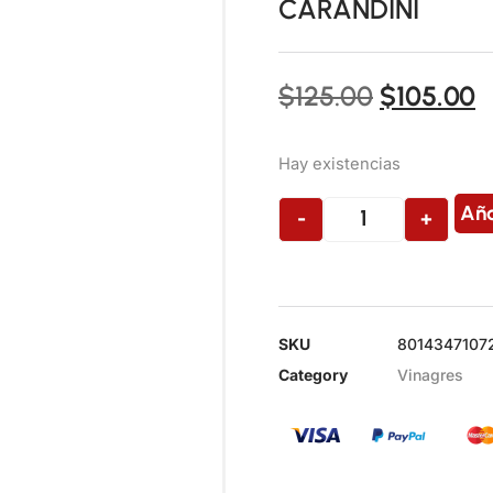
CARANDINI
$
125.00
$
105.00
Hay existencias
Aña
-
+
SKU
8014347107
Category
Vinagres