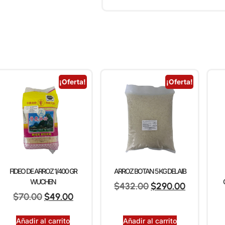
¡Oferta!
¡Oferta!
FIDEO DE ARROZ 1/400 GR
ARROZ BOTAN 5 KG DELAIB
WUCHEN
$
432.00
$
290.00
$
70.00
$
49.00
Añadir al carrito
Añadir al carrito