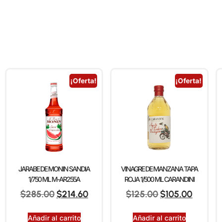
¡Oferta!
¡Oferta!
JARABE DE MONIN SANDIA
VINAGRE DE MANZANA TAPA
1/750 ML M-AR255A
ROJA 1/500 ML CARANDINI
$
285.00
$
214.60
$
125.00
$
105.00
Añadir al carrito
Añadir al carrito