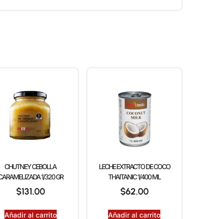
CHUTNEY CEBOLLA
LECHE EXTRACTO DE COCO
CARAMELIZADA 1/320 GR
THAITANIC 1/400 ML
$
131.00
$
62.00
Añadir al carrito
Añadir al carrito